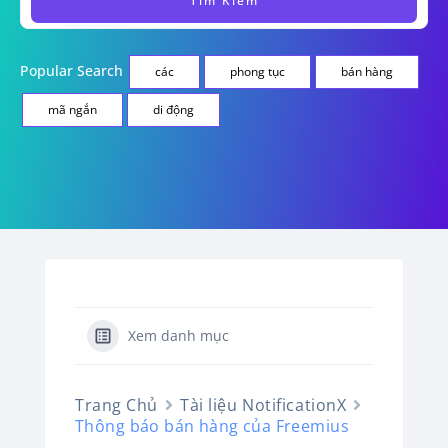
Popular Search
các
phong tục
bán hàng
mã ngắn
di động
Xem danh mục
Trang Chủ
Tài liệu NotificationX
Thông báo bán hàng của Freemius