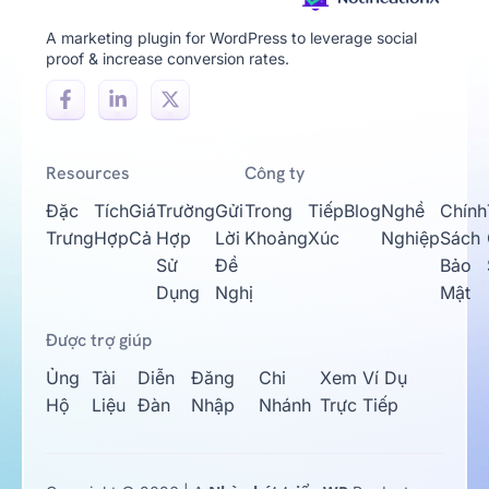
A marketing plugin for WordPress to leverage social
proof & increase conversion rates.
Resources
Công ty
Đặc
Tích
Giá
Trường
Gửi
Trong
Tiếp
Blog
Nghề
Chính
Trưng
Hợp
Cả
Hợp
Lời
Khoảng
Xúc
Nghiệp
Sách
Sử
Đề
Bảo
Dụng
Nghị
Mật
Được trợ giúp
Ủng
Tài
Diễn
Đăng
Chi
Xem Ví Dụ
Hộ
Liệu
Đàn
Nhập
Nhánh
Trực Tiếp