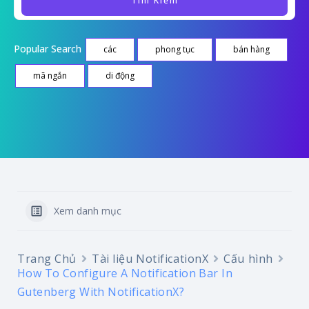
Popular Search
các
phong tục
bán hàng
mã ngắn
di động
Xem danh mục
Trang Chủ
Tài liệu NotificationX
Cấu hình
How To Configure A Notification Bar In
Gutenberg With NotificationX?