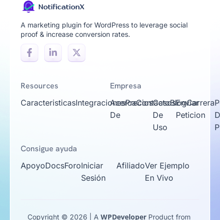
A marketing plugin for WordPress to leverage social
proof & increase conversion rates.
Resources
Empresa
Caracteristicas
Integraciones
Acerca
Precios
Contacto
Casos
Blog
Enviar
Carrera
P
De
De
Peticion
D
Uso
P
Consigue ayuda
Apoyo
Docs
Foro
Iniciar
Afiliado
Ver Ejemplo
Sesión
En Vivo
WPDeveloper
Copyright © 2026 | A
Product from