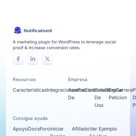
A marketing plugin for WordPress to leverage social
proof & increase conversion rates.
Resources
Empresa
Caracteristicas
Integraciones
Acerca
Precios
Contacto
Casos
Blog
Enviar
Carrera
P
De
De
Peticion
D
Uso
P
Consigue ayuda
Apoyo
Docs
Foro
Iniciar
Afiliado
Ver Ejemplo