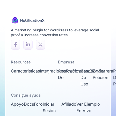
A marketing plugin for WordPress to leverage social
proof & increase conversion rates.
Resources
Empresa
Caracteristicas
Integraciones
Acerca
Precios
Contacto
Casos
Blog
Enviar
Carrera
P
De
De
Peticion
D
Uso
P
Consigue ayuda
Apoyo
Docs
Foro
Iniciar
Afiliado
Ver Ejemplo
Sesión
En Vivo