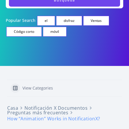
Popular Search
el
disfraz
Ventas
Código corto
móvil
View Categories
Casa
Notificación X Documentos
Preguntas más frecuentes
How “Animation” Works in NotificationX?