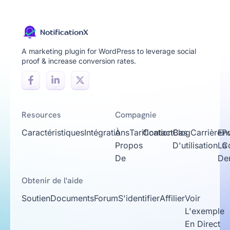
A marketing plugin for WordPress to leverage social
proof & increase conversion rates.
Resources
Compagnie
Caractéristiques
Intégrations
À
Tarification
Contact
Cas
Blog
Carrière
En
Po
Propos
D'utilisation
La
Co
De
De
Obtenir de l'aide
Soutien
Documents
Forum
S'identifier
Affilier
Voir
L'exemple
En Direct