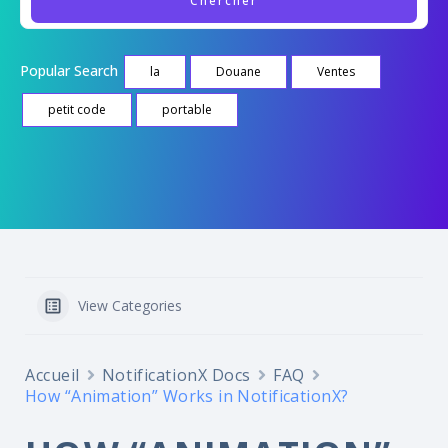
Popular Search
la
Douane
Ventes
petit code
portable
View Categories
Accueil
NotificationX Docs
FAQ
How “Animation” Works in NotificationX?