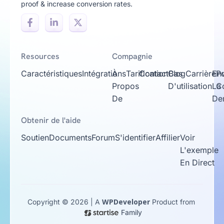
proof & increase conversion rates.
Resources
Compagnie
Caractéristiques
Intégrations
À
Tarification
Contact
Cas
Blog
Carrière
En
Po
Propos
D'utilisation
La
Co
De
De
Obtenir de l'aide
Soutien
Documents
Forum
S'identifier
Affilier
Voir
L'exemple
En Direct
WPDeveloper
Copyright © 2026 | A
Product from
Family