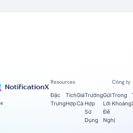
Resources
Công ty
Đặc
Tích
Giá
Trường
Gửi
Trong
ge
Trưng
Hợp
Cả
Hợp
Lời
Khoảng
Sử
Đề
Dụng
Nghị