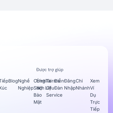
Được trợ giúp
Tiếp
Blog
Nghề
Chính
Ủng
Tài
Terms
Diễn
Đăng
Chi
Xem
Xúc
Nghiệp
Sách
Hộ
Liệu
Of
Đàn
Nhập
Nhánh
Ví
Bảo
Service
Dụ
Mật
Trực
Tiếp