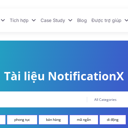
Tích hợp
Case Study
Blog
Được trợ giúp
Tài liệu NotificationX
phong tục
bán hàng
mã ngắn
di động