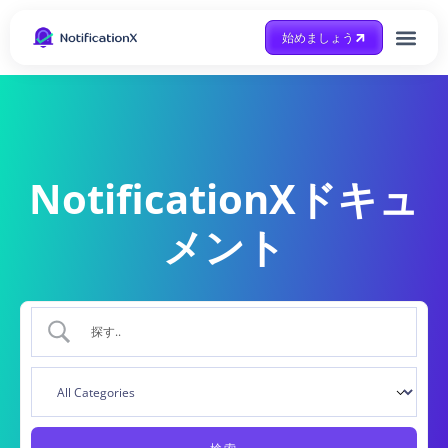
始めましょう
Case Study
助けを得ます
NotificationXドキュ
メント