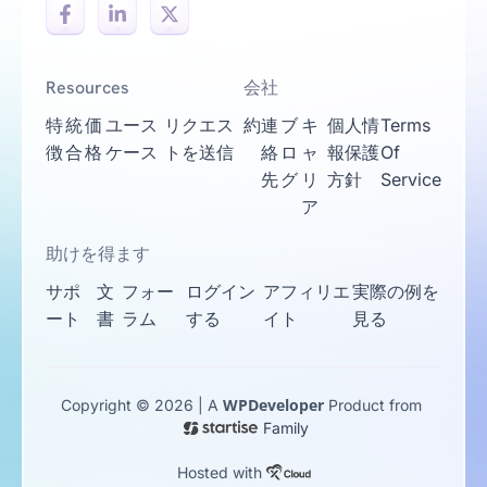
Resources
会社
特
統
価
ユース
リクエス
約
連
ブ
キ
個人情
Terms
徴
合
格
ケース
トを送信
絡
ロ
ャ
報保護
Of
先
グ
リ
方針
Service
ア
助けを得ます
サポ
文
フォー
ログイン
アフィリエ
実際の例を
ート
書
ラム
する
イト
見る
WPDeveloper
Copyright © 2026 | A
Product from
Family
Hosted with