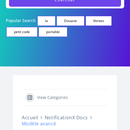
Popular Search
la
Douane
Ventes
petit code
portable
View Categories
Accueil
NotificationX Docs
Modèle avancé