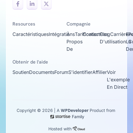
Resources
Compagnie
Caractéristiques
Intégrations
À
Tarification
Contact
Cas
Blog
Carrière
En
Po
Propos
D'utilisation
La
Co
De
De
Obtenir de l'aide
Soutien
Documents
Forum
S'identifier
Affilier
Voir
L'exemple
En Direct
WPDeveloper
Copyright © 2026 | A
Product from
Family
Hosted with