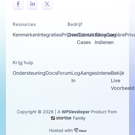
Resources
Bedrijf
Kenmerken
Integraties
Prijzen
Over
Gebruik
Contact
Aanvraag
Blog
Carrière
Priv
Cases
Indienen
Krijg hulp
Ondersteuning
Docs
Forum
Log
Aangeslotene
Bekijk
In
Live
Voorbeeld
WPDeveloper
Copyright © 2026 | A
Product from
Family
Hosted with