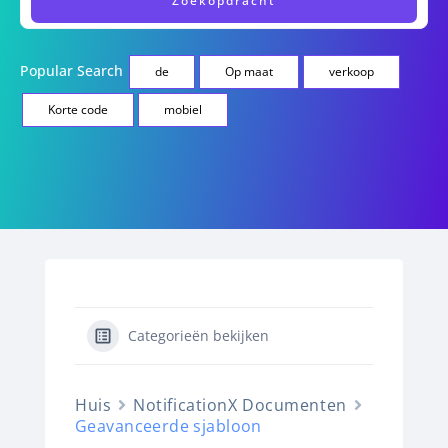
Popular Search
de
Op maat
verkoop
Korte code
mobiel
Categorieën bekijken
Huis
NotificationX Documenten
Geavanceerde sjabloon