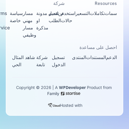
Resources
شركة
سمات
تكاملات
التسعير
استخدم
عن
تقديم
اتصل
مدونة
مسار
سياسة
Terms
حالات
الطلب
او
مهني
خاصة
Of
مذكرة
مسار
Service
وظيفي
احصل على مساعدة
الدعم
المستندات
المنتدى
تسجيل
شركة
شاهد المثال
الدخول
تابعة
الحي
WPDeveloper
Copyright © 2026 | A
Product from
Family
Hosted with