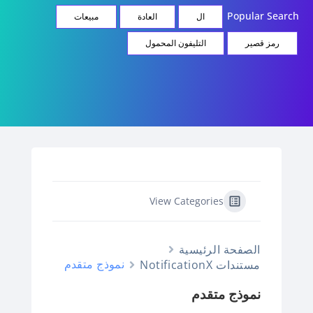
Popular Searc
ال
العادة
مبيعات
رمز قصير
التليفون المحمول
View Categories
الصفحة الرئيسية
نموذج متقدم
مستندات NotificationX
نموذج متقدم