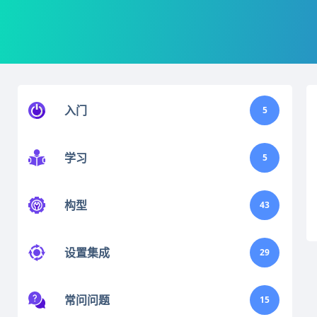
入门
5
学习
5
构型
43
设置集成
29
常问问题
15