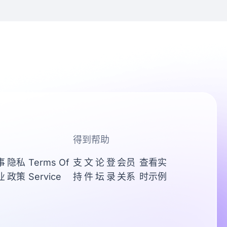
得到帮助
事
隐私
Terms Of
支
文
论
登
会员
查看实
业
政策
Service
持
件
坛
录
关系
时示例