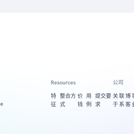
Resources
公司
特
整合方
价
用
提交要
关
联
博
ge
征
式
钱
例
求
于
系
客