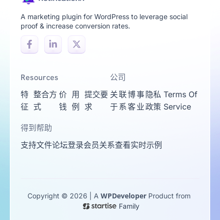
A marketing plugin for WordPress to leverage social
proof & increase conversion rates.
Resources
公司
特
整合方
价
用
提交要
关
联
博
事
隐私
Terms Of
征
式
钱
例
求
于
系
客
业
政策
Service
得到帮助
支持
文件
论坛
登录
会员关系
查看实时示例
WPDeveloper
Copyright © 2026 | A
Product from
Family