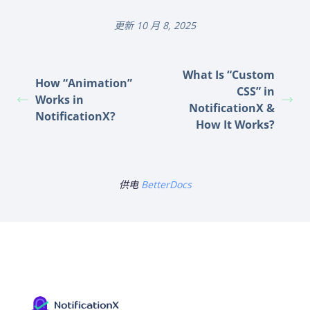
更新 10 月 8, 2025
What Is “Custom
How “Animation”
CSS” in
Works in
NotificationX &
NotificationX?
How It Works?
供电
BetterDocs