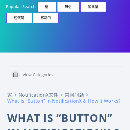
Popular Search
这
风俗
销售量
短代码
移动的
View Categories
家
NotificationX文件
常问问题
What Is “Button” in NotificationX & How It Works?
WHAT IS “BUTTON”