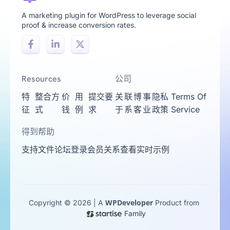
A marketing plugin for WordPress to leverage social
proof & increase conversion rates.
Resources
公司
特
整合方
价
用
提交要
关
联
博
事
隐私
Terms Of
征
式
钱
例
求
于
系
客
业
政策
Service
得到帮助
支持
文件
论坛
登录
会员关系
查看实时示例
WPDeveloper
Copyright © 2026 | A
Product from
Family