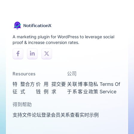
A marketing plugin for WordPress to leverage social
proof & increase conversion rates.
Resources
公司
特
整合方
价
用
提交要
关
联
博
事
隐私
Terms Of
征
式
钱
例
求
于
系
客
业
政策
Service
得到帮助
支持
文件
论坛
登录
会员关系
查看实时示例