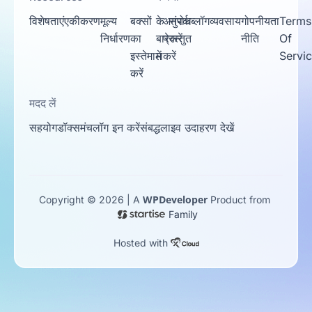
विशेषताएं
एकीकरण
मूल्य
बक्सों
के
अनुरोध
संपर्क
ब्लॉग
व्यवसाय
गोपनीयता
Terms
निर्धारण
का
बारे
प्रस्तुत
करें
नीति
Of
इस्तेमाल
में
करें
Servi
करें
मदद लें
सहयोग
डॉक्स
मंच
लॉग इन करें
संबद्ध
लाइव उदाहरण देखें
WPDeveloper
Copyright © 2026 | A
Product from
Family
Hosted with