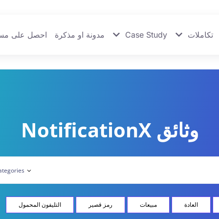
تكاملات
Case Study
مدونة او مذكرة
احصل على مس
وثائق NotificationX
العادة
مبيعات
رمز قصير
التليفون المحمول