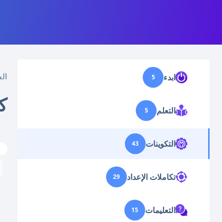
ال
ابدء
5
كي
التعلم
5
التكوينات
43
تكاملات الإعداد
29
التعليمات
15