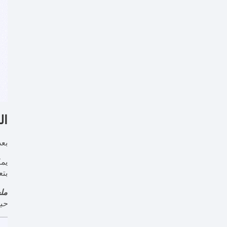
الخطوة 3:
بعد
يم
بتع
مل
حيث