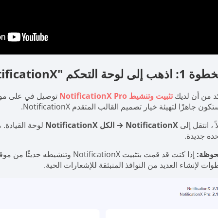
اذهب إلى لوحة التحكم "All NotificationX"
د من أن لديك
تثبيت وتنشيط NotificationX Pro
توصيل في
كون جاهزًا لتهيئة خيار تصميم القالب المتقدم NotificationX.
اً ، انتقل إلى
NotificationX → الكل NotificationX
لوحة القيادة. م
دة جديدة.
حوظة:
إذا كنت قد قمت بتثبيت NotificationX وتنشيطه حديثًا من موقع الويب الخاص بك ، فيمكنك حينئذٍ اتباع أحد هؤلاء
ات لإنشاء العديد من النوافذ المنبثقة للإشعارات الحية.