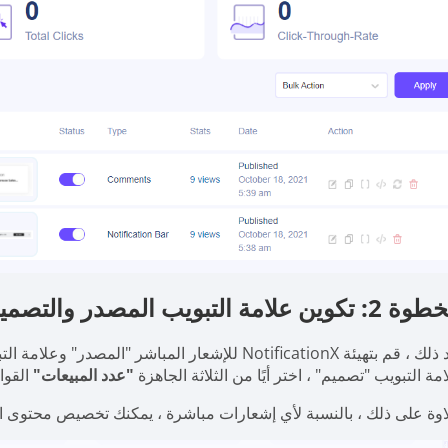
 تكوين علامة التبويب المصدر والتصميم
 بتهيئة NotificationX للإشعار المباشر "المصدر" وعلامة التبويب "التصميم". هنا سوف نختار
مة التبويب "تصميم" ، اختر أيًا من الثلاثة الجاهزة
"عدد المبيعات"
القوا
اوة على ذلك ، بالنسبة لأي إشعارات مباشرة ، يمكنك تخصيص محتوى 