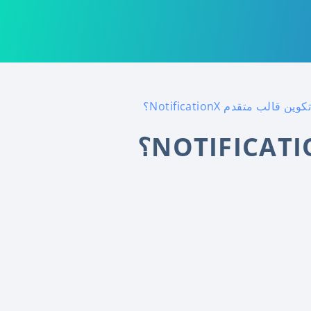
ين قالب متقدم NotificationX؟