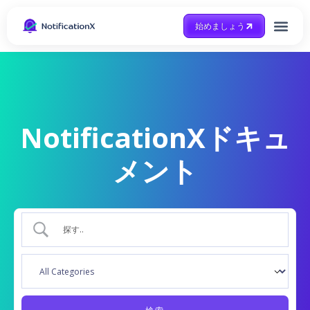
始めましょう
Case Study
助けを得ます
NotificationXドキュ
メント