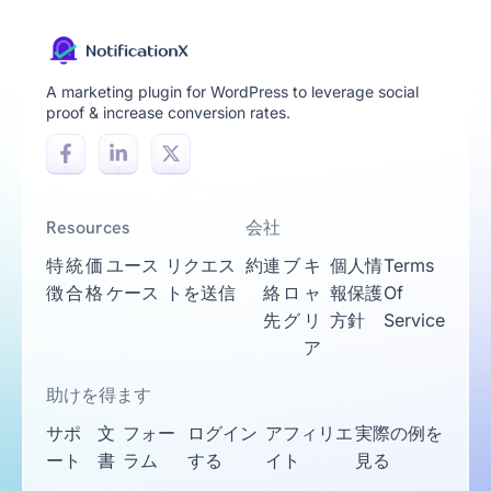
A marketing plugin for WordPress to leverage social
proof & increase conversion rates.
Resources
会社
特
統
価
ユース
リクエス
約
連
ブ
キ
個人情
Terms
徴
合
格
ケース
トを送信
絡
ロ
ャ
報保護
Of
先
グ
リ
方針
Service
ア
助けを得ます
サポ
文
フォー
ログイン
アフィリエ
実際の例を
ート
書
ラム
する
イト
見る