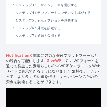
ステップ3：デザインテーマを選択する
ステップ4：テンプレートコンテンツを構成する
ステップ5：表示オプションを調整する
ステップ6：外観を設定する
ステップ7：通知を公開する
NotificationX
非常に強力な寄付プラットフォームと
の統合を可能にします-
GiveWP
。 GiveWPフォームを
通じて発生した素晴らしいGiveWP寄付アラートをWeb
サイトに表示できるようになりました
無料で
。したが
って、より多くの話題を作り、キャンペーンのための
資金を調達することができます。