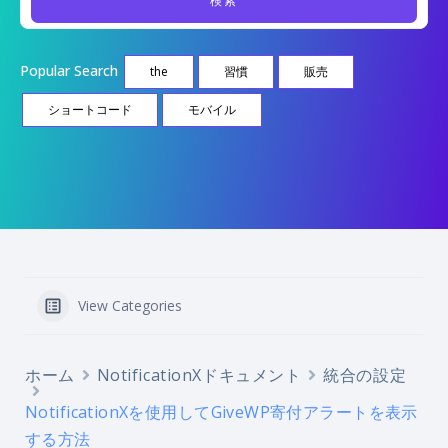
Popular Search
the
習慣
販売
ショートコード
モバイル
View Categories
ホーム
NotificationXドキュメント
統合の設定
NotificationXを使用してGiveWP寄付アラートを表示
する方法