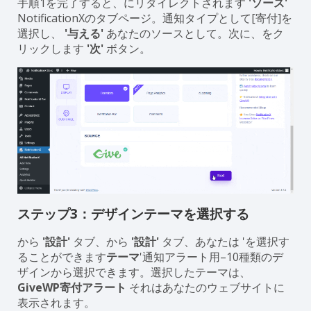
手順1を完了すると、にリダイレクトされます
'ソース'
NotificationXのタブページ。通知タイプとして[寄付]を
選択し、
'与える'
あなたのソースとして。次に、をク
リックします
'次'
ボタン。
ステップ3：デザインテーマを選択する
から
'設計'
タブ、から
'設計'
タブ、あなたは 'を選択す
ることができます
テーマ
'通知アラート用–10種類のデ
ザインから選択できます。選択したテーマは、
GiveWP寄付アラート
それはあなたのウェブサイトに
表示されます。