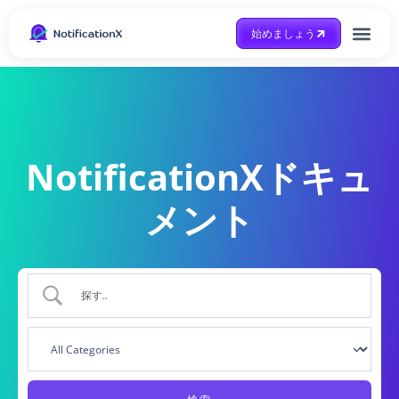
始めましょう
Case Study
助けを得ます
NotificationXドキュ
メント