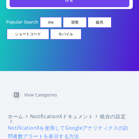
Popular Search
the
習慣
販売
ショートコード
モバイル
View Categories
ホーム
NotificationXドキュメント
統合の設定
NotificationXを使用してGoogleアナリティクスの訪
問者数アラートを表示する方法