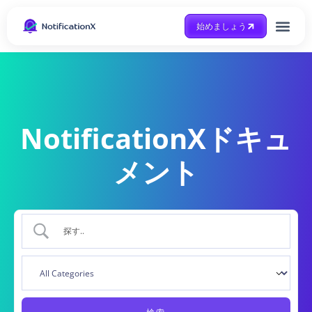
始めましょう
Case Study
助けを得ます
NotificationXドキュ
メント