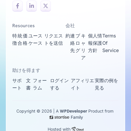
Resources
会社
特
統
価
ユース
リクエス
約
連
ブ
キ
個人情
Terms
徴
合
格
ケース
トを送信
絡
ロ
ャ
報保護
Of
先
グ
リ
方針
Service
ア
助けを得ます
サポ
文
フォー
ログイン
アフィリエ
実際の例を
ート
書
ラム
する
イト
見る
WPDeveloper
Copyright © 2026 | A
Product from
Family
Hosted with