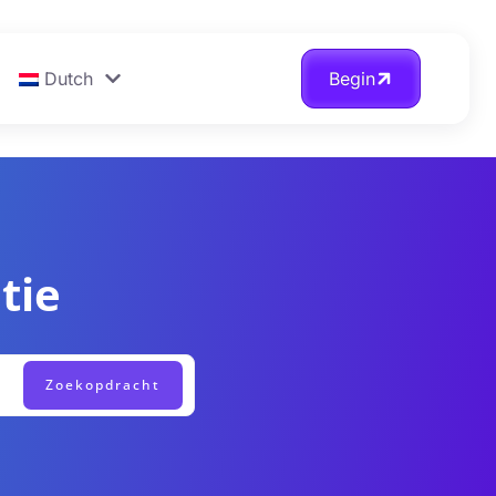
Dutch
Begin
tie