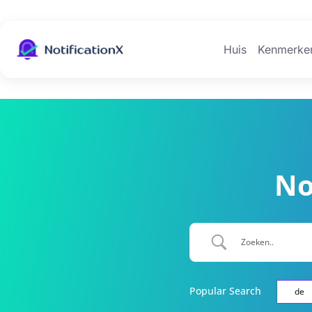
Huis
Kenmerke
No
Popular Search
de