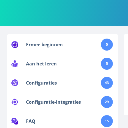
Ermee beginnen
5
Aan het leren
5
Configuraties
43
Configuratie-integraties
29
FAQ
15