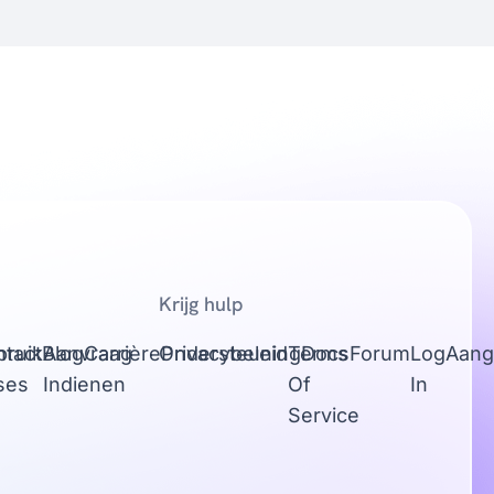
Krijg hulp
tact
bruik
Blog
Aanvraag
Carrière
Ondersteuning
Privacybeleid
Terms
Docs
Forum
Log
Aang
ses
Indienen
Of
In
Service