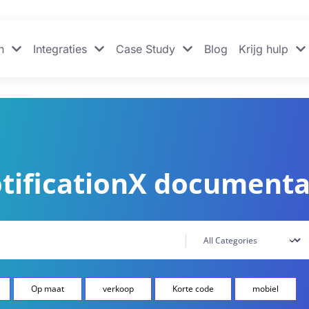
n
Integraties
Case Study
Blog
Krijg hulp
tificationX documenta
Op maat
verkoop
Korte code
mobiel