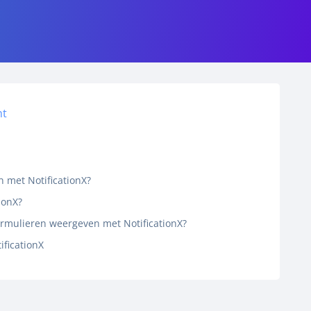
nt
met NotificationX?
ionX?
rmulieren weergeven met NotificationX?
ficationX