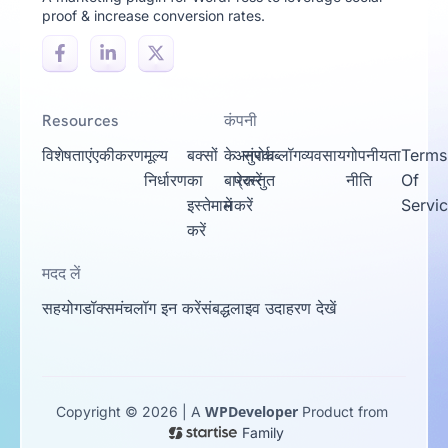
proof & increase conversion rates.
Resources
कंपनी
विशेषताएं
एकीकरण
मूल्य
बक्सों
के
अनुरोध
संपर्क
ब्लॉग
व्यवसाय
गोपनीयता
Terms
निर्धारण
का
बारे
प्रस्तुत
करें
नीति
Of
इस्तेमाल
में
करें
Servi
करें
मदद लें
सहयोग
डॉक्स
मंच
लॉग इन करें
संबद्ध
लाइव उदाहरण देखें
WPDeveloper
Copyright © 2026 | A
Product from
Family