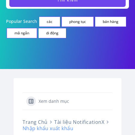
Popular Search
các
phong tục
bán hàng
mã ngắn
di động
Xem danh mục
Trang Chủ
Tài liệu NotificationX
Nhập khẩu xuất khẩu