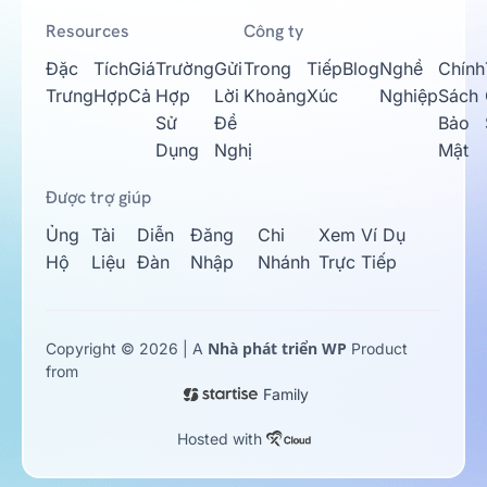
Resources
Công ty
Đặc
Tích
Giá
Trường
Gửi
Trong
Tiếp
Blog
Nghề
Chính
Trưng
Hợp
Cả
Hợp
Lời
Khoảng
Xúc
Nghiệp
Sách
Sử
Đề
Bảo
Dụng
Nghị
Mật
Được trợ giúp
Ủng
Tài
Diễn
Đăng
Chi
Xem Ví Dụ
Hộ
Liệu
Đàn
Nhập
Nhánh
Trực Tiếp
Nhà phát triển WP
Copyright © 2026 | A
Product
from
Family
Hosted with