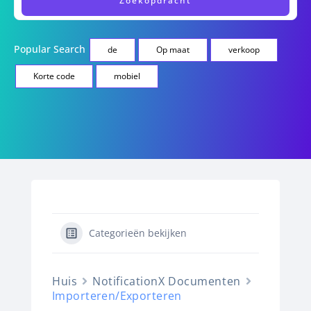
Popular Search
de
Op maat
verkoop
Korte code
mobiel
Categorieën bekijken
Huis
NotificationX Documenten
Importeren/Exporteren