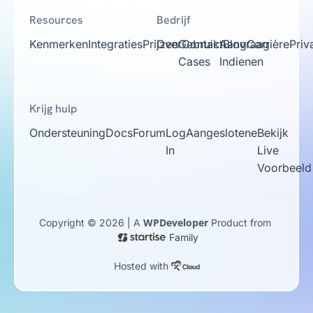
Resources
Bedrijf
Kenmerken
Integraties
Prijzen
Over
Gebruik
Contact
Aanvraag
Blog
Carrière
Priv
Cases
Indienen
Krijg hulp
Ondersteuning
Docs
Forum
Log
Aangeslotene
Bekijk
In
Live
Voorbeeld
WPDeveloper
Copyright © 2026 | A
Product from
Family
Hosted with