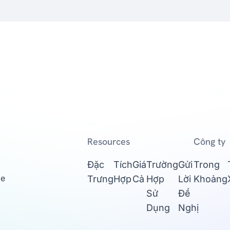
Resources
Công ty
Đặc
Tích
Giá
Trường
Gửi
Trong
ge
Trưng
Hợp
Cả
Hợp
Lời
Khoảng
Sử
Đề
Dụng
Nghị