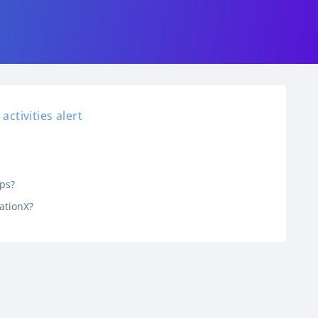
ctivities alert
ps?
ationX?