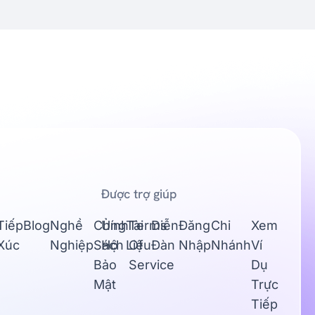
Được trợ giúp
Tiếp
Blog
Nghề
Chính
Ủng
Tài
Terms
Diễn
Đăng
Chi
Xem
Xúc
Nghiệp
Sách
Hộ
Liệu
Of
Đàn
Nhập
Nhánh
Ví
Bảo
Service
Dụ
Mật
Trực
Tiếp