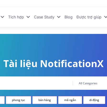
Tích hợp
Case Study
Blog
Được trợ giúp
Tài liệu NotificationX
phong tục
bán hàng
mã ngắn
di động