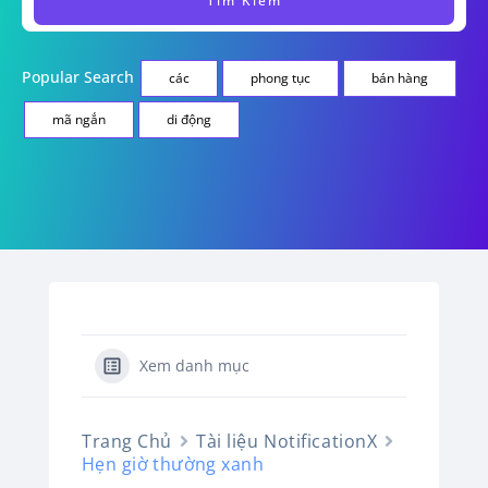
Popular Search
các
phong tục
bán hàng
mã ngắn
di động
Xem danh mục
Trang Chủ
Tài liệu NotificationX
Hẹn giờ thường xanh