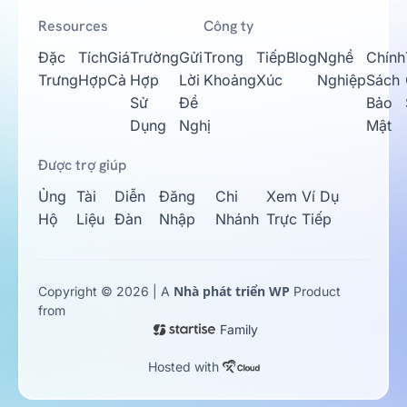
Resources
Công ty
Đặc
Tích
Giá
Trường
Gửi
Trong
Tiếp
Blog
Nghề
Chính
Trưng
Hợp
Cả
Hợp
Lời
Khoảng
Xúc
Nghiệp
Sách
Sử
Đề
Bảo
Dụng
Nghị
Mật
Được trợ giúp
Ủng
Tài
Diễn
Đăng
Chi
Xem Ví Dụ
Hộ
Liệu
Đàn
Nhập
Nhánh
Trực Tiếp
Nhà phát triển WP
Copyright © 2026 | A
Product
from
Family
Hosted with