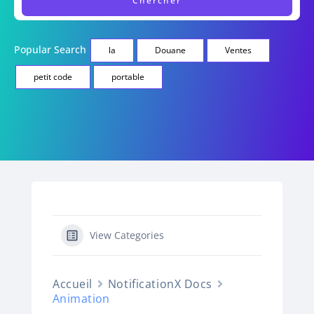
Popular Search
la
Douane
Ventes
petit code
portable
View Categories
Accueil
NotificationX Docs
Animation