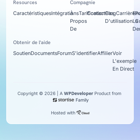
Resources
Compagnie
Caractéristiques
Intégrations
À
Tarification
Contact
Cas
Blog
Carrière
En
Po
Propos
D'utilisation
La
Co
De
De
Obtenir de l'aide
Soutien
Documents
Forum
S'identifier
Affilier
Voir
L'exemple
En Direct
WPDeveloper
Copyright © 2026 | A
Product from
Family
Hosted with