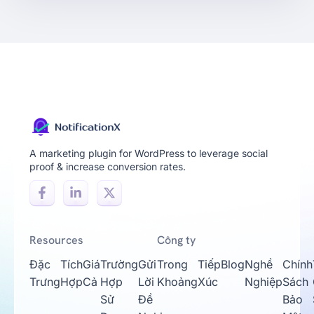
A marketing plugin for WordPress to leverage social
proof & increase conversion rates.
Resources
Công ty
Đặc
Tích
Giá
Trường
Gửi
Trong
Tiếp
Blog
Nghề
Chính
Trưng
Hợp
Cả
Hợp
Lời
Khoảng
Xúc
Nghiệp
Sách
Sử
Đề
Bảo