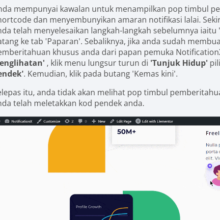
nda mempunyai kawalan untuk menampilkan pop timbul p
hortcode dan menyembunyikan amaran notifikasi lalai. Se
nda telah menyelesaikan langkah-langkah sebelumnya iaitu '
atang ke tab 'Paparan'. Sebaliknya, jika anda sudah memb
emberitahuan khusus anda dari papan pemuka Notification
Penglihatan'
, klik menu lungsur turun di
'Tunjuk Hidup'
pil
endek'
. Kemudian, klik pada butang 'Kemas kini'.
elepas itu, anda tidak akan melihat pop timbul pemberitahu
nda telah meletakkan kod pendek anda.