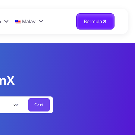
n
Malay
Bermula
onX