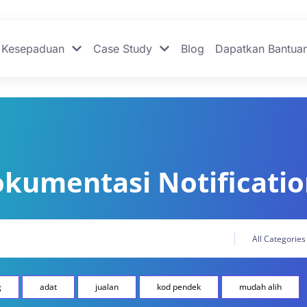
Kesepaduan
Case Study
Blog
Dapatkan Bantua
kumentasi Notificati
g
adat
jualan
kod pendek
mudah alih