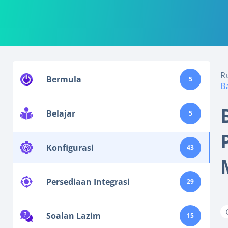
R
Bermula
5
B
Belajar
5
Konfigurasi
43
Persediaan Integrasi
29
Soalan Lazim
15