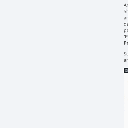
A
S
a
d
p
'
P
S
a