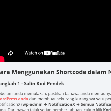
ara Menggunakan Shortcode dalam No
angkah 1 - Salin Kod Pendek
ebelum anda memulakan, pastikan bahawa anda mempuny
ordPress anda
dan membuat sekurang-kurangnya satu pem
tificationX (
wp-admin → NotificationX → Semua Notific
nda. Dari bawah tajuk setiap pemberitahuan, cukup klik
Kod