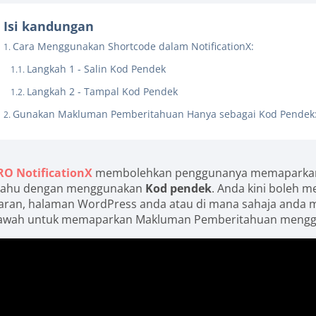
Isi kandungan
Cara Menggunakan Shortcode dalam NotificationX:
Langkah 1 - Salin Kod Pendek
Langkah 2 - Tampal Kod Pendek
Gunakan Makluman Pemberitahuan Hanya sebagai Kod Pendek
RO NotificationX
membolehkan penggunanya memaparkan 
ahu dengan menggunakan
Kod pendek
. Anda kini boleh
iaran, halaman WordPress anda atau di mana sahaja anda mah
awah untuk memaparkan Makluman Pemberitahuan menggu