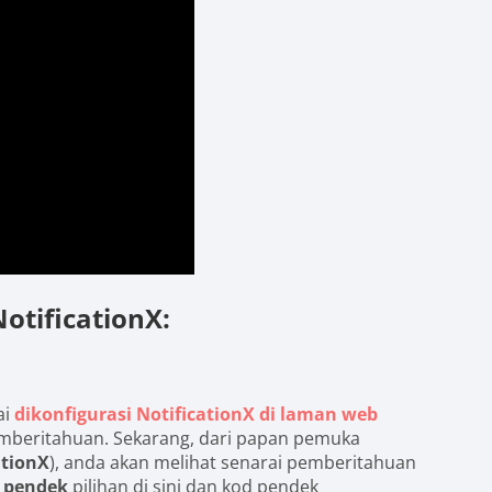
tificationX:
ai
dikonfigurasi NotificationX di laman web
beritahuan. Sekarang, dari papan pemuka
ationX
), anda akan melihat senarai pemberitahuan
 pendek
pilihan di sini dan kod pendek