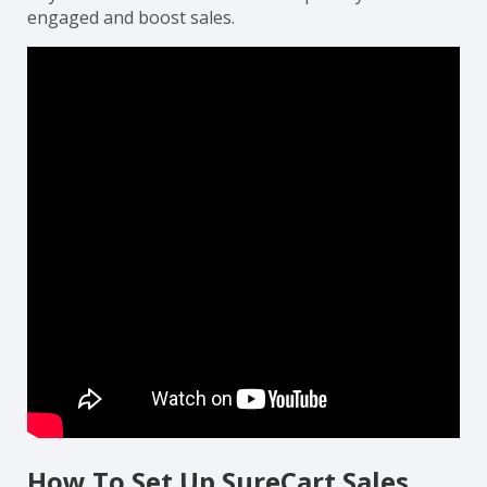
engaged and boost sales.
How To Set Up SureCart Sales