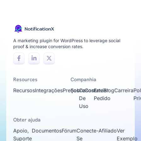
A marketing plugin for WordPress to leverage social
proof & increase conversion rates.
Resources
Companhia
Recursos
Integrações
Preços
Sobre
Casos
Contato
Enviar
Blog
Carreira
Pol
De
Pedido
Pr
Uso
Obter ajuda
Apoio,
Documentos
Fórum
Conecte-
Afiliado
Ver
Suporte
Se
Exemplo