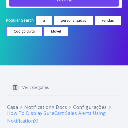
Popular Search
a
personalizadas
vendas
Código curto
Móvel
Ver categorias
Casa
NotificationX Docs
Configurações
How To Display SureCart Sales Alerts Using
NotificationX?