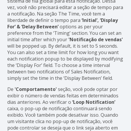
sistema de fila global para esta notificação. Dessa
vez, você não precisará editar a seção de tempo para
a notificação. Na seção The Time, você tem a
liberdade de definir o tempo para
‘Initial’, ‘Display
For’ & ‘Delay Between’
options as per your
preference from the ‘Timing’ section. You can set an
initial time after which your
'Notificação de vendas'
will be popped up. By default, it is set to 5 seconds.
You can also set a time limit for how long you want
each notification popup to be displayed by modifying
the ‘Display For’ field. To choose a time interval
between two notifications of Sales Notification,
simply set the time in the ‘Display Between’ field.
De
'Comportamento'
seção, você pode optar por
exibir o número de vendas feitas em determinados
dias anteriores. Ao verificar o
‘Loop Notification’
caixa, o pop-up de notificação continuará sendo
exibido. Você também pode desativar isso. Quando
um visitante clica no pop-up de notificação, você
pode controlar se deseja que o link seja aberto em