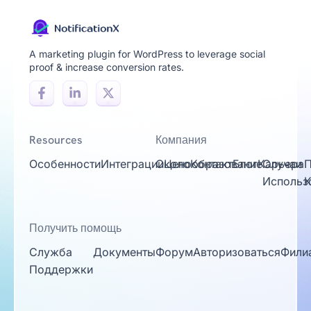
A marketing plugin for WordPress to leverage social
proof & increase conversion rates.
Resources
Компания
Особенности
Интеграции
Около
Ценообразование
Контакт
Блог
Карьера
Случаи
П
Использ
К
Получить помощь
Служба
Документы
Форум
Авторизоваться
Фили
Поддержки