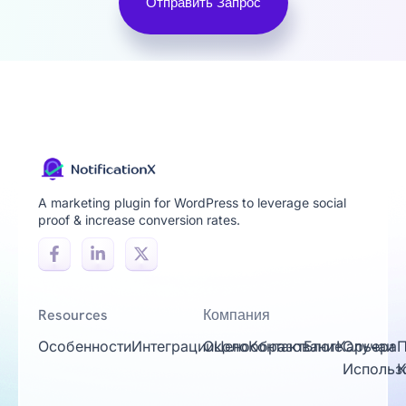
Отправить Запрос
A marketing plugin for WordPress to leverage social
proof & increase conversion rates.
Resources
Компания
Особенности
Интеграции
Около
Ценообразование
Контакт
Блог
Карьера
Случаи
П
Использ
К