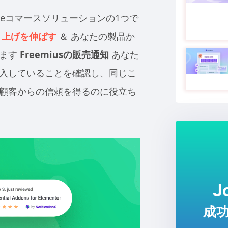
あるeコマースソリューションの1つで
売り上げを伸ばす
＆
あなたの製品か
きます
Freemiusの販売通知
あなた
入していることを確認し、同じこ
顧客からの信頼を得るのに役立ち
J
成