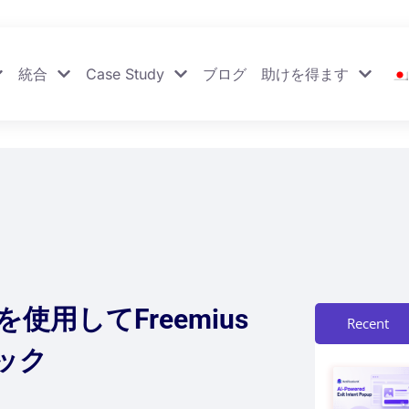
統合
Case Study
ブログ
助けを得ます
用してFreemius
Recent
ック