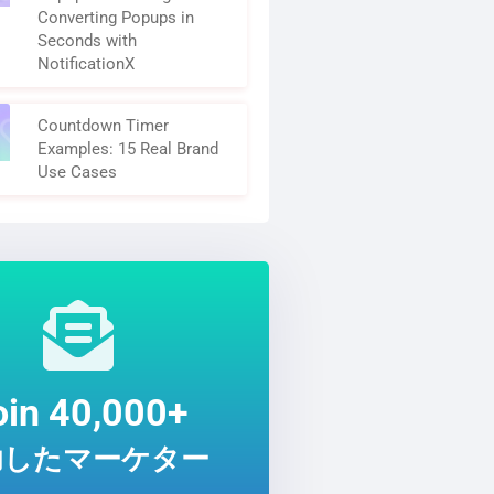
Converting Popups in
Seconds with
NotificationX
Countdown Timer
Examples: 15 Real Brand
Use Cases
oin 40,000+
功したマーケター