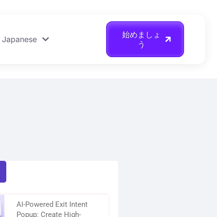
始めましょ
Japanese
う
AI-Powered Exit Intent
Popup: Create High-