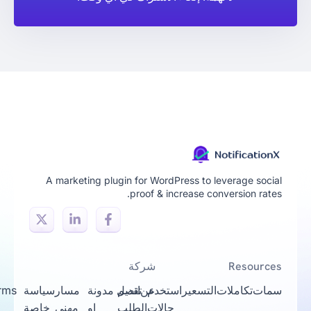
A marketing plugin for WordPress to leverage social
proof & increase conversion rates.
Resources
شركة
سمات
تكاملات
التسعير
استخدم
عن
تقديم
اتصل
مدونة
مسار
سياسة
Terms
حالات
الطلب
او
مهني
خاصة
Of