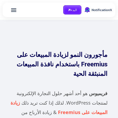
البدء
مدونة او مذكرة
Case Study
احصل على مساعدة
الصفحة الرئيسية
مأجورون النمو لزيادة المبيعات على
Freemius باستخدام نافذة المبيعات
المنبثقة الحية
فريميوس
هو أحد أشهر حلول التجارة الإلكترونية
لمنتجات WordPress.
لذلك إذا كنت تريد ذلك
زيادة
المبيعات على Freemius
&
زيادة الأرباح من