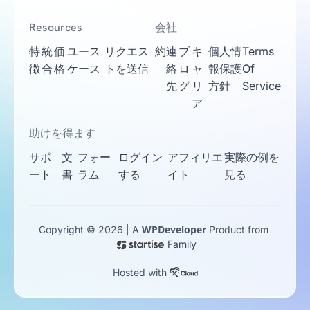
Resources
会社
特
統
価
ユース
リクエス
約
連
ブ
キ
個人情
Terms
徴
合
格
ケース
トを送信
絡
ロ
ャ
報保護
Of
先
グ
リ
方針
Service
ア
助けを得ます
サポ
文
フォー
ログイン
アフィリエ
実際の例を
ート
書
ラム
する
イト
見る
WPDeveloper
Copyright © 2026 | A
Product from
Family
Hosted with