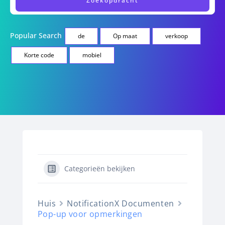
Popular Search
de
Op maat
verkoop
Korte code
mobiel
Categorieën bekijken
Huis
NotificationX Documenten
Pop-up voor opmerkingen