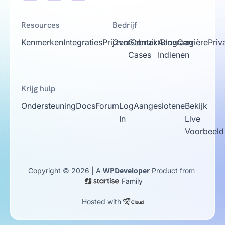
Resources
Bedrijf
Kenmerken
Integraties
Prijzen
Over
Gebruik
Contact
Aanvraag
Blog
Carrière
Priv
Cases
Indienen
Krijg hulp
Ondersteuning
Docs
Forum
Log
Aangeslotene
Bekijk
In
Live
Voorbeeld
WPDeveloper
Copyright © 2026 | A
Product from
Family
Hosted with