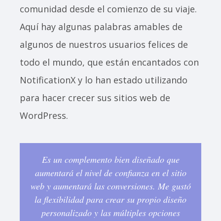
comunidad desde el comienzo de su viaje.
Aquí hay algunas palabras amables de
algunos de nuestros usuarios felices de
todo el mundo, que están encantados con
NotificationX y lo han estado utilizando
para hacer crecer sus sitios web de
WordPress.
Es un complemento bien diseñado que
¡D
aumentará el nivel de confianza en el sitio
es
web y aumentará las conversiones. Me gustó
d
la flexibilidad para crear su propio diseño
personalizado y las múltiples opciones