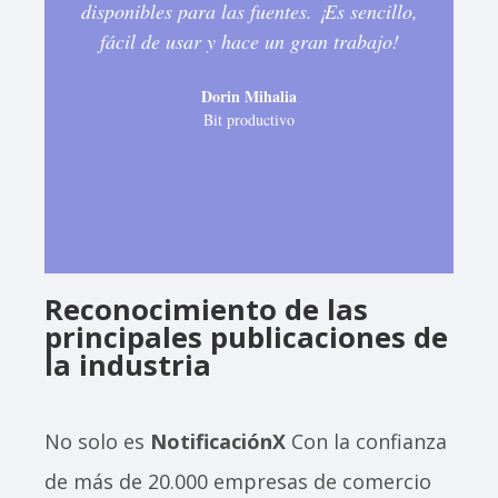
disponibles para las fuentes. ¡Es sencillo,
Es
fácil de usar y hace un gran trabajo!
Dorin Mihalia
pa
Bit productivo
Reconocimiento de las
principales publicaciones de
la industria
No solo es
NotificaciónX
Con la confianza
de más de 20.000 empresas de comercio