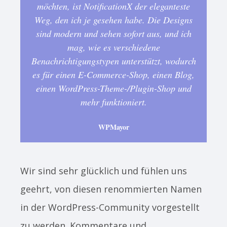
möchten, ist NotificationX der eleganteste
Weg, den ich je gesehen habe. Die Designs
sind modern und sehen sofort aus, und ich
mag, wie es verschiedene
Benachrichtigungstypen unterstützt, wodurch
es für einen E-Commerce-Shop, einen Blog,
einen WordPress-Theme-/Plugin-Shop und
mehr funktioniert.
WPMayor
Wir sind sehr glücklich und fühlen uns
geehrt, von diesen renommierten Namen
in der WordPress-Community vorgestellt
zu werden. Kommentare und