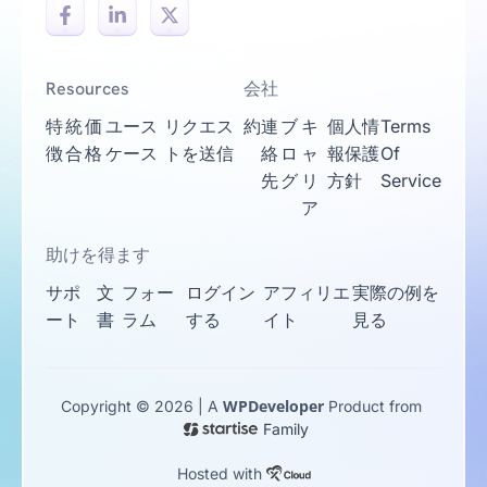
Resources
会社
特
統
価
ユース
リクエス
約
連
ブ
キ
個人情
Terms
徴
合
格
ケース
トを送信
絡
ロ
ャ
報保護
Of
先
グ
リ
方針
Service
ア
助けを得ます
サポ
文
フォー
ログイン
アフィリエ
実際の例を
ート
書
ラム
する
イト
見る
WPDeveloper
Copyright © 2026 | A
Product from
Family
Hosted with