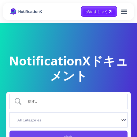
始めましょう
Case Study
助けを得ます
NotificationXドキュ
メント