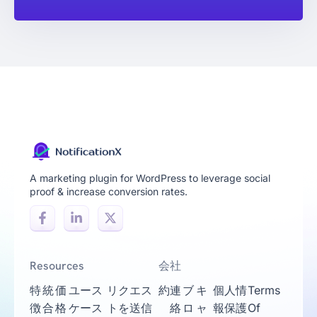
A marketing plugin for WordPress to leverage social
proof & increase conversion rates.
Resources
会社
特
統
価
ユース
リクエス
約
連
ブ
キ
個人情
Terms
徴
合
格
ケース
トを送信
絡
ロ
ャ
報保護
Of