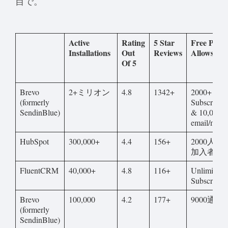
目で。
Active
Rating
5 Star
Free Plans
Installations
Out
Reviews
Allows
Of 5
Brevo
2+ミリオン
4.8
1342+
2000+
(formerly
Subscribers
SendinBlue)
& 10,000
email/mont
HubSpot
300,000+
4.4
156+
2000人の
加入者
FluentCRM
40,000+
4.8
116+
Unlimited
Subscribers
Brevo
100,000
4.2
177+
9000通/月
(formerly
SendinBlue)