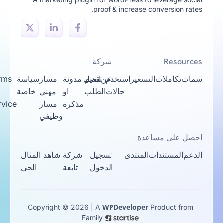
proof & increase conversion rates.
Resources
شركة
سمات
تكاملات
التسعير
استخدم
عن
تقديم
اتصل
مدونة
مسار
سياسة
Terms
حالات
الطلب
او
مهني
خاصة
Of
مذكرة
مسار
Service
وظيفي
احصل على مساعدة
الدعم
المستندات
المنتدى
تسجيل
شركة
شاهد المثال
الدخول
تابعة
الحي
WPDeveloper
Copyright © 2026 | A
Product from
Family