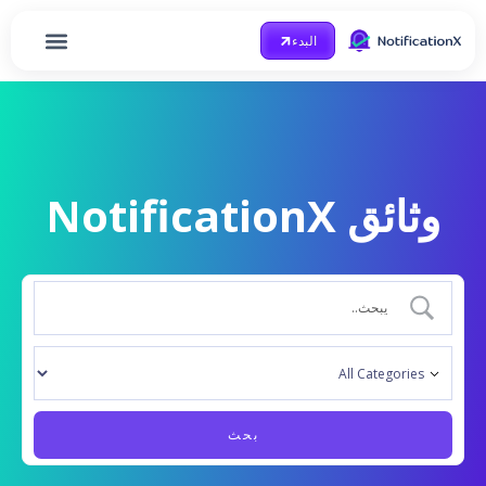
البدء
الصفحة الرئيسية
احصل على مساعدة
Case Study
مدونة او مذكرة
وثائق NotificationX