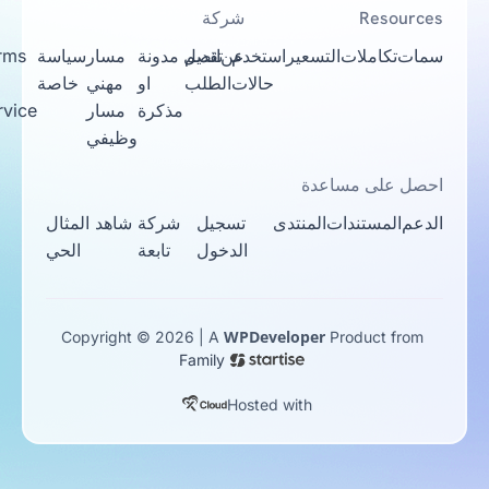
Resources
شركة
سمات
تكاملات
التسعير
استخدم
عن
تقديم
اتصل
مدونة
مسار
سياسة
Terms
حالات
الطلب
او
مهني
خاصة
Of
مذكرة
مسار
Service
وظيفي
احصل على مساعدة
الدعم
المستندات
المنتدى
تسجيل
شركة
شاهد المثال
الدخول
تابعة
الحي
WPDeveloper
Copyright © 2026 | A
Product from
Family
Hosted with