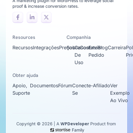
A marketing plugin for WordPress to leverage social
proof & increase conversion rates.
Resources
Companhia
Recursos
Integrações
Preços
Sobre
Casos
Contato
Enviar
Blog
Carreira
Pol
De
Pedido
Pr
Uso
Obter ajuda
Apoio,
Documentos
Fórum
Conecte-
Afiliado
Ver
Suporte
Se
Exemplo
Ao Vivo
WPDeveloper
Copyright © 2026 | A
Product from
Family