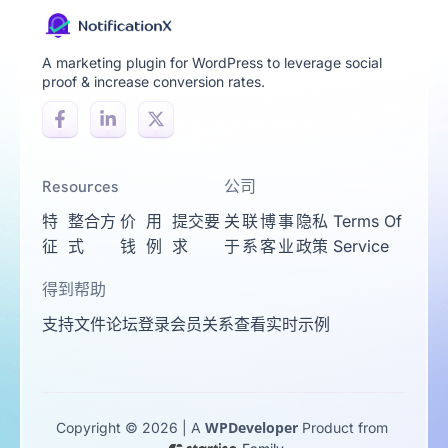
A marketing plugin for WordPress to leverage social
proof & increase conversion rates.
Resources
公司
特
整合方
价
用
提交要
关
联
博
事
隐私
Terms Of
征
式
钱
例
求
于
系
客
业
政策
Service
得到帮助
支持
文件
论坛
登录
会员关系
查看实时示例
WPDeveloper
Copyright © 2026 | A
Product from