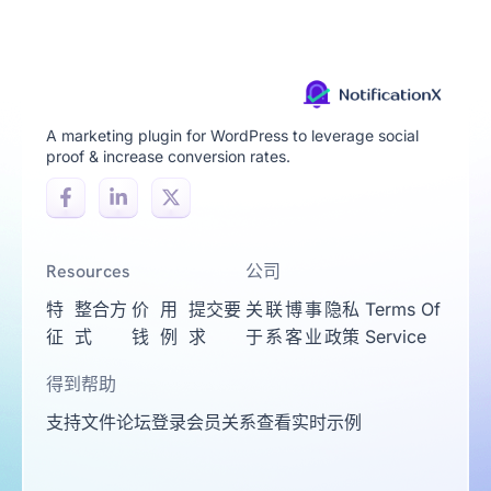
A marketing plugin for WordPress to leverage social
proof & increase conversion rates.
Resources
公司
特
整合方
价
用
提交要
关
联
博
事
隐私
Terms Of
征
式
钱
例
求
于
系
客
业
政策
Service
得到帮助
支持
文件
论坛
登录
会员关系
查看实时示例