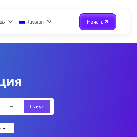
щь
Russian
Начать
ация
ный