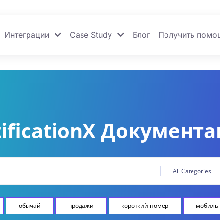
Интеграции
Case Study
Блог
Получить помо
ificationX Документ
обычай
продажи
короткий номер
мобиль