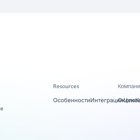
Resources
Компан
Особенности
Интеграции
Около
Цено
К
ge