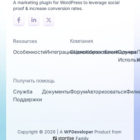
A marketing plugin for WordPress to leverage social
proof & increase conversion rates.
Resources
Компания
Особенности
Интеграции
Около
Ценообразование
Контакт
Блог
Карьера
Случаи
П
Использ
К
Получить помощь
Служба
Документы
Форум
Авторизоваться
Фили
Поддержки
WPDeveloper
Copyright © 2026 | A
Product from
Family