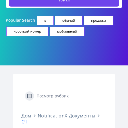
Popular Search
в
обычай
продажи
короткий номер
мобильный
Посмотр рубрик
Дом
NotificationX Документы
СЧ